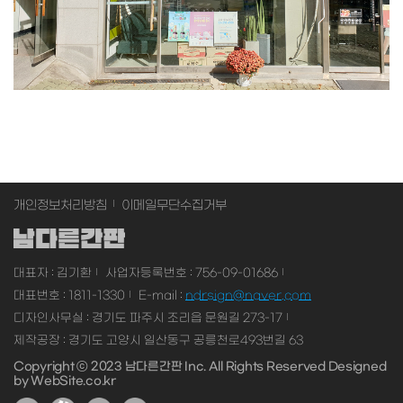
개인정보처리방침
이메일무단수집거부
대표자 : 김기환
사업자등록번호 : 756-09-01686
대표번호 : 1811-1330
E-mail :
ndrsign@naver.com
디자인사무실 : 경기도 파주시 조리읍 문원길 273-17
제작공장 : 경기도 고양시 일산동구 공릉천로493번길 63
Copyright ⓒ 2023 남다른간판 Inc. All Rights Reserved
Designed
by
WebSite.co.kr