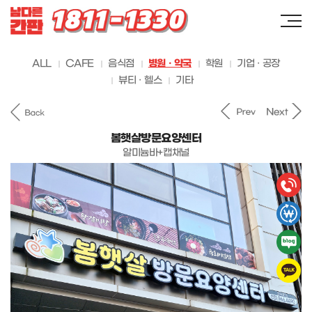
ALL
CAFE
음식점
병원 · 약국
학원
기업 · 공장
뷰티 · 헬스
기타
봄햇살방문요양센터
알미늄바+캡채널