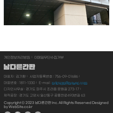
개인정보처리방침
이메일무단수집거부
대표자 : 김기환
사업자등록번호 : 756-09-01686
대표번호 : 1811-1330
E-mail :
ndrsign@naver.com
디자인사무실 : 경기도 파주시 조리읍 문원길 273-17
제작공장 : 경기도 고양시 일산동구 공릉천로493번길 63
Copyright ⓒ 2023 남다른간판 Inc. All Rights Reserved
Designed
by
WebSite.co.kr