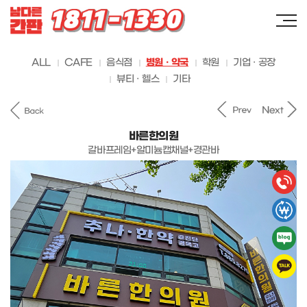
ALL
CAFE
음식점
병원 · 약국
학원
기업 · 공장
뷰티 · 헬스
기타
바른한의원
갈바프레임+알미늄캡채널+경관바